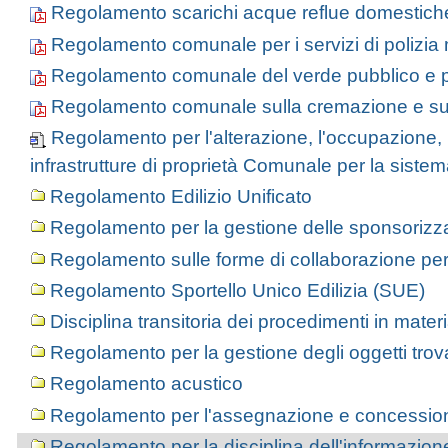
Regolamento scarichi acque reflue domestiche e 
Regolamento comunale per i servizi di polizia m
Regolamento comunale del verde pubblico e p
Regolamento comunale sulla cremazione e sull
Regolamento per l'alterazione, l'occupazione, 
infrastrutture di proprietà Comunale per la sistem
Regolamento Edilizio Unificato
Regolamento per la gestione delle sponsorizz
Regolamento sulle forme di collaborazione per
Regolamento Sportello Unico Edilizia (SUE)
Disciplina transitoria dei procedimenti in mater
Regolamento per la gestione degli oggetti trova
Regolamento acustico
Regolamento per l'assegnazione e concessione 
Regolamento per la disciplina dell'informazione