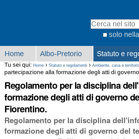
solo nell
Home
Albo-Pretorio
Statuto e reg
Tu sei qui:
›
›
Home
Statuto e regolamenti
Ambiente, casa e territori
partecipazione alla formazione degli atti di governo
Regolamento per la disciplina dell'
formazione degli atti di governo de
Fiorentino.
Regolamento per la disciplina dell'inf
formazione degli atti di governo del t