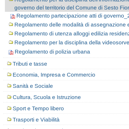
governo del territorio del Comune di Sesto Fior
‍Regolamento partecipazione atti di governo_
Regolamento delle modalità di assegnazione e di
Regolamento di utenza alloggi edilizia residen
Regolamento per la disciplina della videosorve
Regolamento di polizia urbana
Tributi e tasse
Economia, Impresa e Commercio
Sanità e Sociale
Cultura, Scuola e Istruzione
Sport e Tempo libero
Trasporti e Viabilità